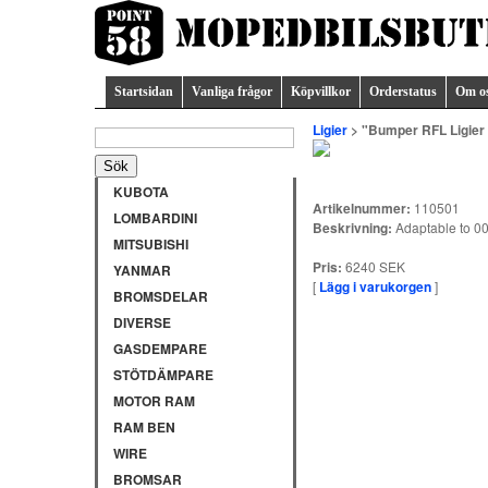
Startsidan
Vanliga frågor
Köpvillkor
Orderstatus
Om o
Ligier
> "Bumper RFL Ligier
KUBOTA
Artikelnummer:
110501
LOMBARDINI
Beskrivning:
Adaptable to 0
MITSUBISHI
Pris:
6240 SEK
YANMAR
[
Lägg i varukorgen
]
BROMSDELAR
DIVERSE
GASDEMPARE
STÖTDÄMPARE
MOTOR RAM
RAM BEN
WIRE
BROMSAR