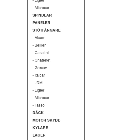
- Microcar
SPINDLAR
PANELER
STÖTFÅNGARE
- Aixam
- Bellier
- Casalini
- Chatenet
- Grecav
- Italcar
- JDM
- Ligier
- Microcar
- Tasso
DÄCK
MOTOR SKYDD
KYLARE
LAGER