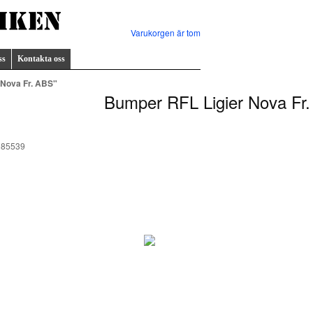
Varukorgen är tom
ss
Kontakta oss
 Nova Fr. ABS"
Bumper RFL Ligier Nova Fr
085539