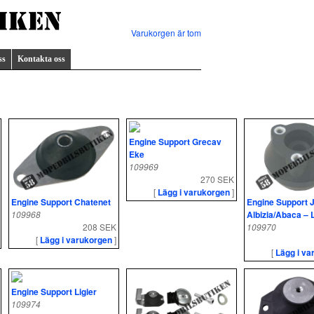
Varukorgen är tom
ss
Kontakta oss
Engine Support Grecav
Eke
109969
270 SEK
[
Lägg i varukorgen
]
Engine Support Chatenet
Engine Support
109968
Albizia/Abaca – L
208 SEK
109970
[
Lägg i varukorgen
]
[
Lägg i va
Engine Support Ligier
109974