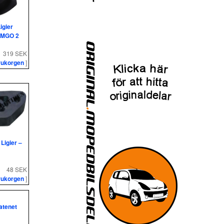
igier
 MGO 2
319 SEK
rukorgen
]
Ligier –
48 SEK
rukorgen
]
atenet