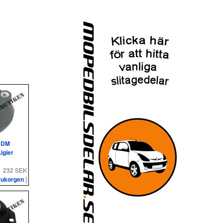
 JDM
igier
232 SEK
rukorgen
]