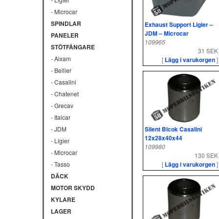
- Microcar
SPINDLAR
Exhaust Support Ligier –
JDM – Microcar
PANELER
109965
STÖTFÅNGARE
31 SEK
- Aixam
[
Lägg i varukorgen
]
- Bellier
- Casalini
- Chatenet
- Grecav
- Italcar
Silent Blcok Casalini
- JDM
12x28x40x44
- Ligier
109980
- Microcar
130 SEK
[
Lägg i varukorgen
]
- Tasso
DÄCK
MOTOR SKYDD
KYLARE
LAGER