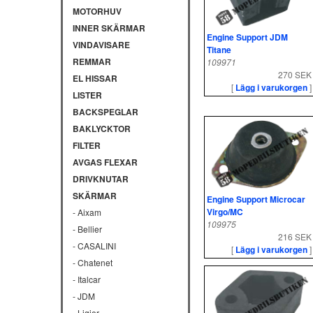
MOTORHUV
INNER SKÄRMAR
Engine Support JDM
VINDAVISARE
Titane
REMMAR
109971
270 SEK
EL HISSAR
[
Lägg i varukorgen
]
LISTER
BACKSPEGLAR
BAKLYCKTOR
FILTER
AVGAS FLEXAR
DRIVKNUTAR
SKÄRMAR
Engine Support Microcar
Virgo/MC
- Aixam
109975
- Bellier
216 SEK
- CASALINI
[
Lägg i varukorgen
]
- Chatenet
- Italcar
- JDM
- Ligier