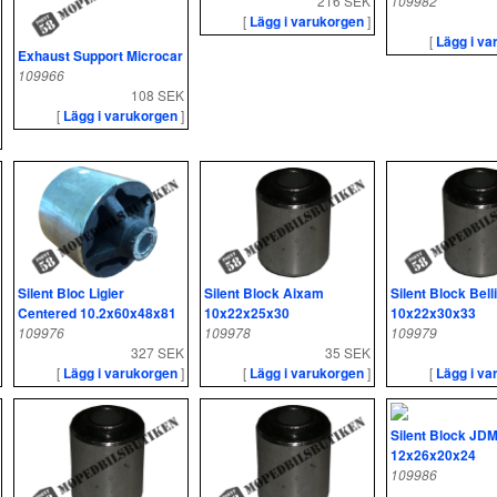
216 SEK
109982
[
Lägg i varukorgen
]
[
Lägg i va
Exhaust Support Microcar
109966
108 SEK
[
Lägg i varukorgen
]
Silent Bloc Ligier
Silent Block Aixam
Silent Block Bell
Centered 10.2x60x48x81
10x22x25x30
10x22x30x33
109976
109978
109979
327 SEK
35 SEK
[
Lägg i varukorgen
]
[
Lägg i varukorgen
]
[
Lägg i va
Silent Block JDM
12x26x20x24
109986