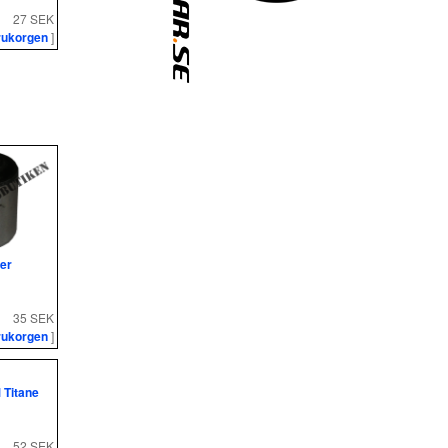
27 SEK
rukorgen
]
ier
35 SEK
rukorgen
]
 Titane
52 SEK