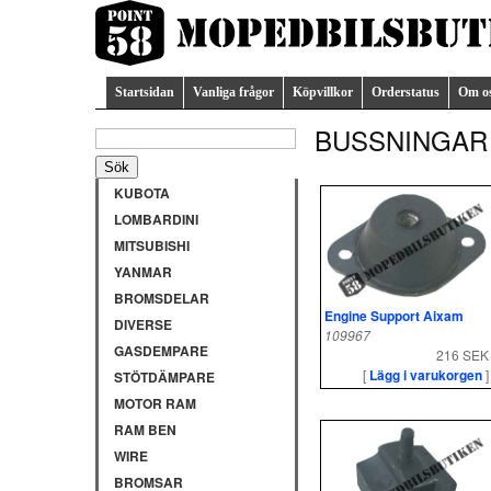
Startsidan
Vanliga frågor
Köpvillkor
Orderstatus
Om o
BUSSNINGAR
KUBOTA
LOMBARDINI
MITSUBISHI
YANMAR
BROMSDELAR
Engine Support Aixam
DIVERSE
109967
GASDEMPARE
216 SEK
[
Lägg i varukorgen
]
STÖTDÄMPARE
MOTOR RAM
RAM BEN
WIRE
BROMSAR