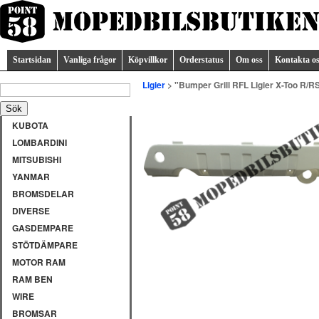
Startsidan
Vanliga frågor
Köpvillkor
Orderstatus
Om oss
Kontakta o
Ligier
> "Bumper Grill RFL Ligier X-Too R/R
KUBOTA
LOMBARDINI
MITSUBISHI
YANMAR
BROMSDELAR
DIVERSE
GASDEMPARE
STÖTDÄMPARE
MOTOR RAM
RAM BEN
WIRE
BROMSAR