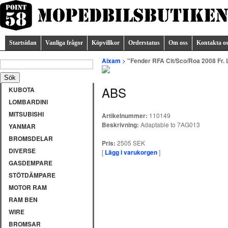
Startsidan
Vanliga frågor
Köpvillkor
Orderstatus
Om oss
Kontakta o
Aixam
> "Fender RFA Cit/Sco/Roa 2008 Fr. 
ABS
KUBOTA
LOMBARDINI
MITSUBISHI
Artikelnummer:
110149
Beskrivning:
Adaptable to 7AG013
YANMAR
BROMSDELAR
Pris:
2505 SEK
DIVERSE
[
Lägg i varukorgen
]
GASDEMPARE
STÖTDÄMPARE
MOTOR RAM
RAM BEN
WIRE
BROMSAR