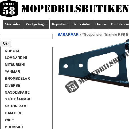
Startsidan
Vanliga frågor
Köpvillkor
Orderstatus
Om oss
Kontakta o
BÄRARMAR
> "Suspension Triangle RFB Be
KUBOTA
LOMBARDINI
MITSUBISHI
YANMAR
BROMSDELAR
DIVERSE
GASDEMPARE
STÖTDÄMPARE
MOTOR RAM
RAM BEN
WIRE
BROMSAR