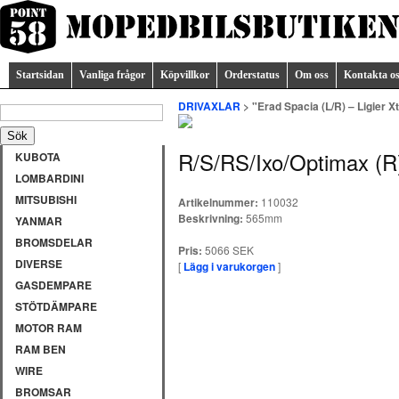
Startsidan
Vanliga frågor
Köpvillkor
Orderstatus
Om oss
Kontakta o
DRIVAXLAR
> "Erad Spacia (L/R) – Ligier 
R/S/RS/Ixo/Optimax (R
KUBOTA
LOMBARDINI
MITSUBISHI
Artikelnummer:
110032
Beskrivning:
565mm
YANMAR
BROMSDELAR
Pris:
5066 SEK
DIVERSE
[
Lägg i varukorgen
]
GASDEMPARE
STÖTDÄMPARE
MOTOR RAM
RAM BEN
WIRE
BROMSAR