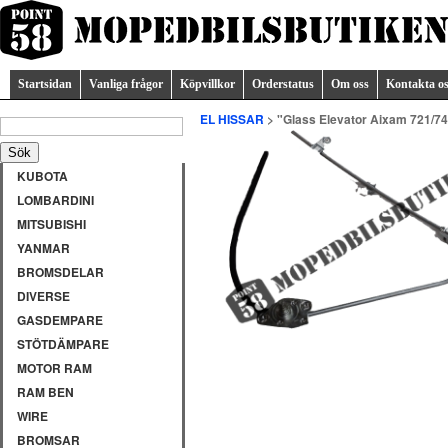
Startsidan
Vanliga frågor
Köpvillkor
Orderstatus
Om oss
Kontakta o
EL HISSAR
> "Glass Elevator Aixam 721/74
KUBOTA
LOMBARDINI
MITSUBISHI
YANMAR
BROMSDELAR
DIVERSE
GASDEMPARE
STÖTDÄMPARE
MOTOR RAM
RAM BEN
WIRE
BROMSAR